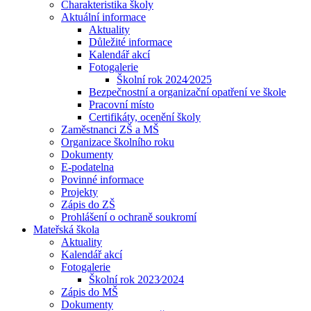
Charakteristika školy
Aktuální informace
Aktuality
Důležité informace
Kalendář akcí
Fotogalerie
Školní rok 2024⁄2025
Bezpečnostní a organizační opatření ve škole
Pracovní místo
Certifikáty, ocenění školy
Zaměstnanci ZŠ a MŠ
Organizace školního roku
Dokumenty
E-podatelna
Povinné informace
Projekty
Zápis do ZŠ
Prohlášení o ochraně soukromí
Mateřská škola
Aktuality
Kalendář akcí
Fotogalerie
Školní rok 2023⁄2024
Zápis do MŠ
Dokumenty