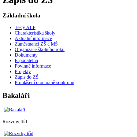
Základní škola
Testy ALF
Charakteristika školy
Aktuální informace
Zaměstnanci ZŠ a MŠ
Organizace školního roku
Dokumenty
E-podatelna
Povinné informace
Projekty
Zápis do ZŠ
Prohlášení o ochraně soukromí
Bakaláři
Rozvrhy tříd