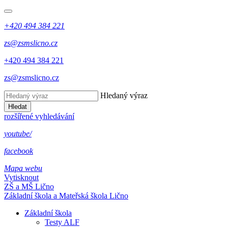
+420 494 384 221
zs@zsmslicno.cz
+420 494 384 221
zs@zsmslicno.cz
Hledaný výraz
Hledat
rozšířené vyhledávání
youtube/
facebook
Mapa webu
Vytisknout
ZŠ a MŠ Lično
Základní škola a Mateřská škola Lično
Základní škola
Testy ALF