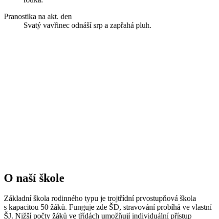
Pranostika na akt. den
Svatý vavřinec odnáší srp a zapřahá pluh.
O naší škole
Základní škola rodinného typu je trojtřídní prvostupňová škola
s kapacitou 50 žáků. Funguje zde ŠD, stravování probíhá ve vlastní
ŠJ. Nižší počty žáků ve třídách umožňují individuální přístup