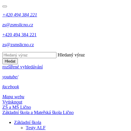
+420 494 384 221
zs@zsmslicno.cz
+420 494 384 221
zs@zsmslicno.cz
Hledaný výraz
Hledat
rozšířené vyhledávání
youtube/
facebook
Mapa webu
Vytisknout
ZŠ a MŠ Lično
Základní škola a Mateřská škola Lično
Základní škola
Testy ALF