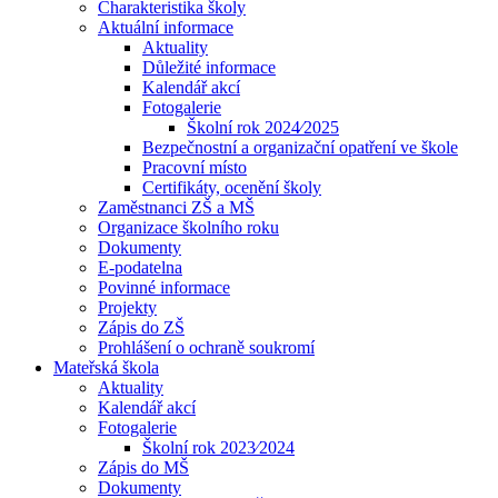
Charakteristika školy
Aktuální informace
Aktuality
Důležité informace
Kalendář akcí
Fotogalerie
Školní rok 2024⁄2025
Bezpečnostní a organizační opatření ve škole
Pracovní místo
Certifikáty, ocenění školy
Zaměstnanci ZŠ a MŠ
Organizace školního roku
Dokumenty
E-podatelna
Povinné informace
Projekty
Zápis do ZŠ
Prohlášení o ochraně soukromí
Mateřská škola
Aktuality
Kalendář akcí
Fotogalerie
Školní rok 2023⁄2024
Zápis do MŠ
Dokumenty