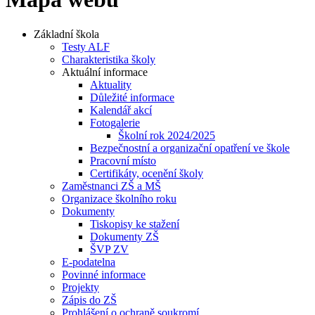
Základní škola
Testy ALF
Charakteristika školy
Aktuální informace
Aktuality
Důležité informace
Kalendář akcí
Fotogalerie
Školní rok 2024/2025
Bezpečnostní a organizační opatření ve škole
Pracovní místo
Certifikáty, ocenění školy
Zaměstnanci ZŠ a MŠ
Organizace školního roku
Dokumenty
Tiskopisy ke stažení
Dokumenty ZŠ
ŠVP ZV
E-podatelna
Povinné informace
Projekty
Zápis do ZŠ
Prohlášení o ochraně soukromí