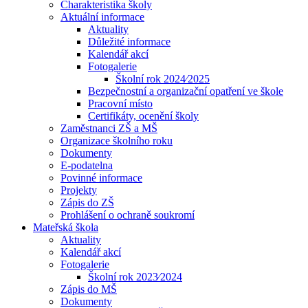
Charakteristika školy
Aktuální informace
Aktuality
Důležité informace
Kalendář akcí
Fotogalerie
Školní rok 2024⁄2025
Bezpečnostní a organizační opatření ve škole
Pracovní místo
Certifikáty, ocenění školy
Zaměstnanci ZŠ a MŠ
Organizace školního roku
Dokumenty
E-podatelna
Povinné informace
Projekty
Zápis do ZŠ
Prohlášení o ochraně soukromí
Mateřská škola
Aktuality
Kalendář akcí
Fotogalerie
Školní rok 2023⁄2024
Zápis do MŠ
Dokumenty