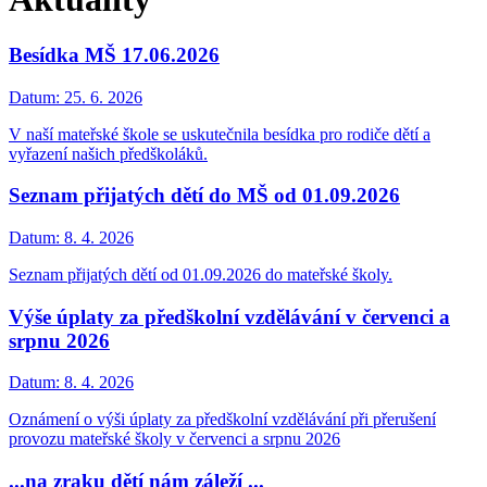
Besídka MŠ 17.06.2026
Datum:
25. 6. 2026
V naší mateřské škole se uskutečnila besídka pro rodiče dětí a
vyřazení našich předškoláků.
Seznam přijatých dětí do MŠ od 01.09.2026
Datum:
8. 4. 2026
Seznam přijatých dětí od 01.09.2026 do mateřské školy.
Výše úplaty za předškolní vzdělávání v červenci a
srpnu 2026
Datum:
8. 4. 2026
Oznámení o výši úplaty za předškolní vzdělávání při přerušení
provozu mateřské školy v červenci a srpnu 2026
...na zraku dětí nám záleží ...