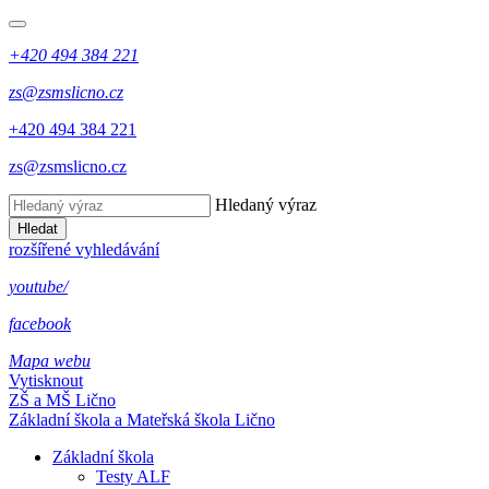
+420 494 384 221
zs@zsmslicno.cz
+420 494 384 221
zs@zsmslicno.cz
Hledaný výraz
Hledat
rozšířené vyhledávání
youtube/
facebook
Mapa webu
Vytisknout
ZŠ a MŠ Lično
Základní škola a Mateřská škola Lično
Základní škola
Testy ALF