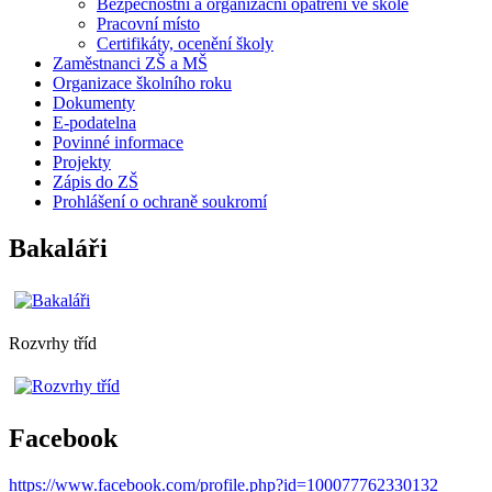
Bezpečnostní a organizační opatření ve škole
Pracovní místo
Certifikáty, ocenění školy
Zaměstnanci ZŠ a MŠ
Organizace školního roku
Dokumenty
E-podatelna
Povinné informace
Projekty
Zápis do ZŠ
Prohlášení o ochraně soukromí
Bakaláři
Rozvrhy tříd
Facebook
https://www.facebook.com/profile.php?id=100077762330132