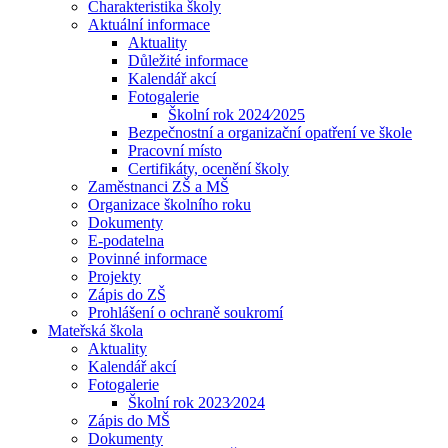
Charakteristika školy
Aktuální informace
Aktuality
Důležité informace
Kalendář akcí
Fotogalerie
Školní rok 2024⁄2025
Bezpečnostní a organizační opatření ve škole
Pracovní místo
Certifikáty, ocenění školy
Zaměstnanci ZŠ a MŠ
Organizace školního roku
Dokumenty
E-podatelna
Povinné informace
Projekty
Zápis do ZŠ
Prohlášení o ochraně soukromí
Mateřská škola
Aktuality
Kalendář akcí
Fotogalerie
Školní rok 2023⁄2024
Zápis do MŠ
Dokumenty