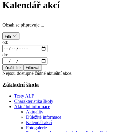
Kalendář akcí
Obsah se připravuje ...
Filtr
od:
do:
Zrušit filtr
Filtrovat
Nejsou dostupné žádné aktuální akce.
Základní škola
Testy ALF
Charakteristika školy
Aktuální informace
Aktuality
Důležité informace
Kalendář akcí
Fotogalerie