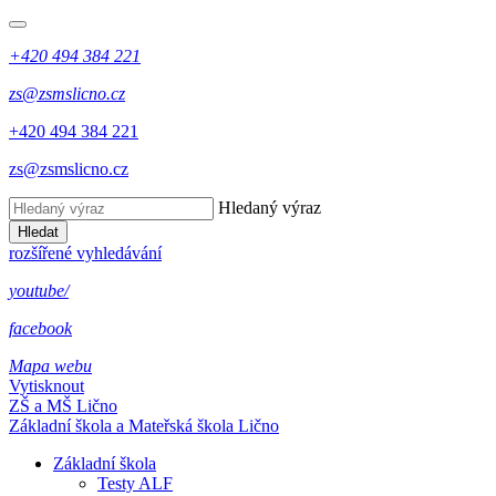
+420 494 384 221
zs@zsmslicno.cz
+420 494 384 221
zs@zsmslicno.cz
Hledaný výraz
Hledat
rozšířené vyhledávání
youtube/
facebook
Mapa webu
Vytisknout
ZŠ a MŠ Lično
Základní škola a Mateřská škola Lično
Základní škola
Testy ALF