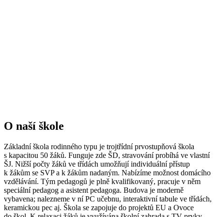
O naší škole
Základní škola rodinného typu je trojtřídní prvostupňová škola
s kapacitou 50 žáků. Funguje zde ŠD, stravování probíhá ve vlastní
ŠJ. Nižší počty žáků ve třídách umožňují individuální přístup
k žákům se SVP a k žákům nadaným. Nabízíme možnost domácího
vzdělávání. Tým pedagogů je plně kvalifikovaný, pracuje v něm
speciální pedagog a asistent pedagoga. Budova je moderně
vybavena; nalezneme v ní PC učebnu, interaktivní tabule ve třídách,
keramickou pec aj. Škola se zapojuje do projektů EU a Ovoce
do škol. K relaxaci žáků je využívána školní zahrada s TV prvky.