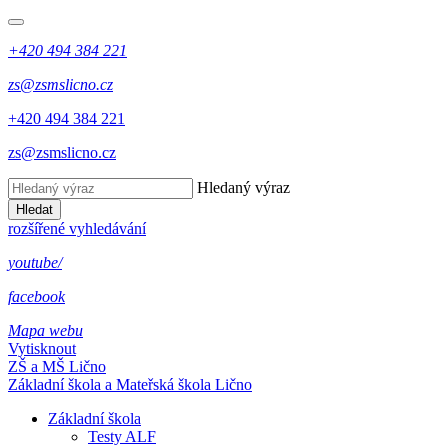
+420 494 384 221
zs@zsmslicno.cz
+420 494 384 221
zs@zsmslicno.cz
Hledaný výraz
Hledat
rozšířené vyhledávání
youtube/
facebook
Mapa webu
Vytisknout
ZŠ a MŠ Lično
Základní škola a Mateřská škola Lično
Základní škola
Testy ALF