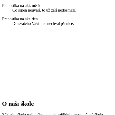
Pranostika na akt. měsíc
Co srpen neuvaří, to už září nedosmaží.
Pranostika na akt. den
Do svatého Vavřince nechval pšenice.
O naší škole
Základní škola rodinného typu je trojtřídní prvostupňová škola