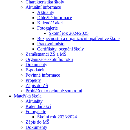
Charakteristika školy
Aktuální informace
Aktuality
Důležité informace
Kalendář akcí
Fotogalerie
Školní rok 2024⁄2025
Bezpečnostní a organizační opatření ve škole
Pracovní místo
Certifikáty, ocenění školy
Zaměstnanci ZŠ a MŠ
Organizace školního roku
Dokumenty
E-podatelna
Povinné informace
Projekty
Zápis do ZŠ
Prohlášení o ochraně soukromí
Mateřská škola
Aktuality
Kalendář akcí
Fotogalerie
Školní rok 2023⁄2024
Zápis do MŠ
Dokumenty